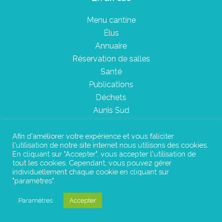
Menu cantine
Élus
Annuaire
Réservation de salles
Santé
Publications
Déchets
Aunis Sud
Afin d'améliorer votre expérience et vous faliciter
l'utilisation de notre site internet nous utilisons des cookies.
Plan du site
En cliquant sur "Accepter", vous accepter l'utilisation de
tout les cookies. Cependant, vous pouvez gérer
Mentions légales
individuellement chaque cookie en cliquant sur
"paramètres".
Confidentialité
Paramètres
Accepter
©Instant Urbain