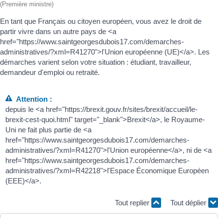
(Première ministre)
En tant que Français ou citoyen européen, vous avez le droit de
partir vivre dans un autre pays de <a
href="https://www.saintgeorgesdubois17.com/demarches-
administratives/?xml=R41270">l'Union européenne (UE)</a>. Les
démarches varient selon votre situation : étudiant, travailleur,
demandeur d'emploi ou retraité.
Attention :
depuis le <a href="https://brexit.gouv.fr/sites/brexit/accueil/le-
brexit-cest-quoi.html" target="_blank">Brexit</a>, le Royaume-
Uni ne fait plus partie de <a
href="https://www.saintgeorgesdubois17.com/demarches-
administratives/?xml=R41270">l'Union européenne</a>, ni de <a
href="https://www.saintgeorgesdubois17.com/demarches-
administratives/?xml=R42218">l'Espace Économique Européen
(EEE)</a>.
Tout replier
Tout déplier