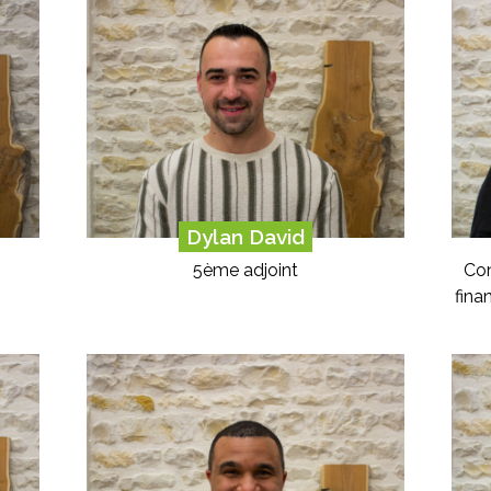
Dylan David
5ème adjoint
Con
fina