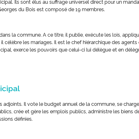
ipal. Ils sont élus au suffrage universel direct pour
un mandat
t Georges du Bois est composé de
19 membres
.
 dans la commune. A ce titre, il publie, exécute les lois, appl
il, il célèbre les mariages. Il est le chef hiérarchique des agen
cipal, exerce les pouvoirs que celui-ci lui délègue et en dél
icipal
es adjoints. Il vote le budget annuel de la commune, se charge 
blics, crée et gère les emplois publics, administre les bie
sions définies.