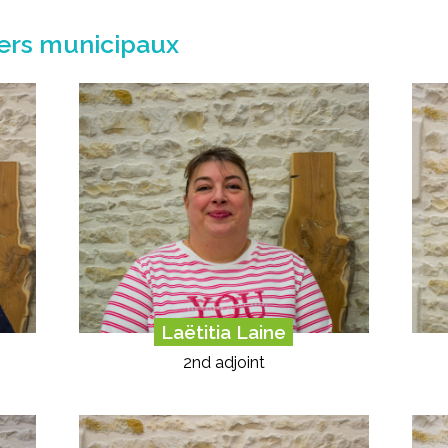
lers municipaux
Laëtitia Laine
2nd adjoint