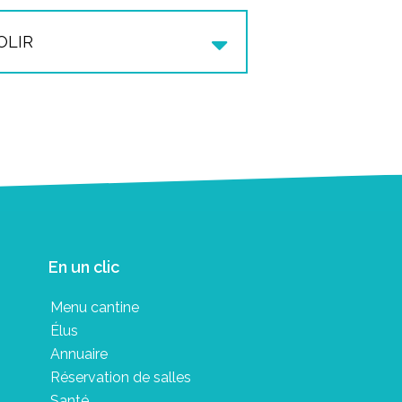
nt recommandé d’en faire la
de sports ou loisirs).
OLIR
une construction
sans réalisation
tion.
En un clic
Menu cantine
Élus
Annuaire
Réservation de salles
Santé