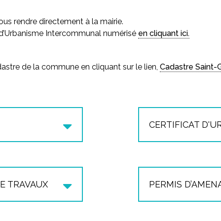
vous rendre directement à la mairie.
l d’Urbanisme Intercommunal numérisé
en cliquant ici.
stre de la commune en cliquant sur le lien,
Cadastre Saint-
CERTIFICAT D'
 permis de
Le
certificat d’urba
 générale,
il
les règles d’urbanis
ion de grande
Il existe 2 types de c
n individuelle et/ou
d’information
et
le 
E TRAVAUX
PERMIS D’AMEN
que également à
d’information perme
andissements,
situation d’un terrain
ne
déclaration
Permet de
réalise
opérationnel apport
e exigée avant de
opération de creusa
faisabilité du projet
 générale, elle
lotissement, campin