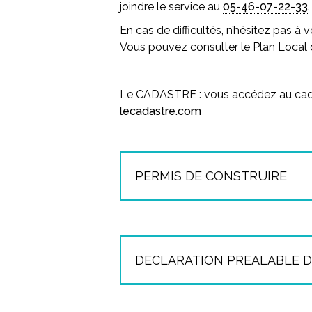
joindre le service au
05-46-07-22-33
.
En cas de difficultés, n’hésitez pas à 
Vous pouvez consulter le Plan Loca
Le CADASTRE :
vous accédez au cada
lecadastre.com
PERMIS DE CONSTRUIRE
Dans un certain nombre de cas,
un
construire
est exigé. D’une manière
concerne les travaux de construct
ampleur
(construction d’une maiso
DECLARATION PREALABLE D
ses annexes). Toutefois, il s’appli
plusieurs autres cas (certains agr
Dans un certain nombre de cas, u
construction d’un abri de jardin…).
préalable de travaux (DP)
peut êtr
démarrer les travaux. D’une manière