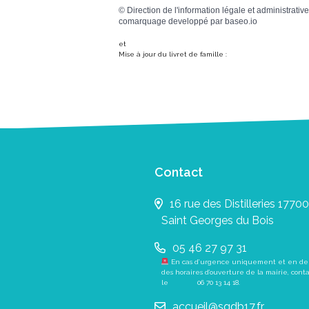
©
Direction de l'information légale et administrative
comarquage developpé par
baseo.io
et
Mise à jour du livret de famille :
Contact
16 rue des Distilleries 17700
Saint Georges du Bois
05 46 27 97 31
En cas d’urgence uniquement et en de
des horaires d’ouverture de la mairie, cont
le
06 70 13 14 18
.
accueil@sgdb17.fr