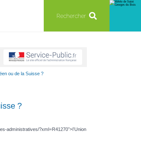
Rechercher
éen ou de la Suisse ?
uisse ?
hes-administratives/?xml=R41270">l'Union