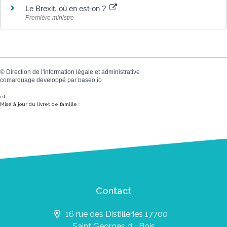
Le Brexit, où en est-on ?
Première ministre
©
Direction de l'information légale et administrative
comarquage developpé par
baseo.io
et
Mise à jour du livret de famille :
Contact
16 rue des Distilleries 17700
Saint Georges du Bois