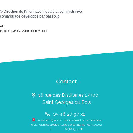
©
Direction de l'information légale et administrative
comarquage developpé par
baseo.io
et
Mise à jour du livret de famille :
Contact
16 rue des Distilleries 17700
Saint Georges du Bois
05 46 27 97 31
En cas d’urgence uniquement et en dehors
des horaires d’ouverture de la mairie, contactez
le
06 70 13 14 18
.