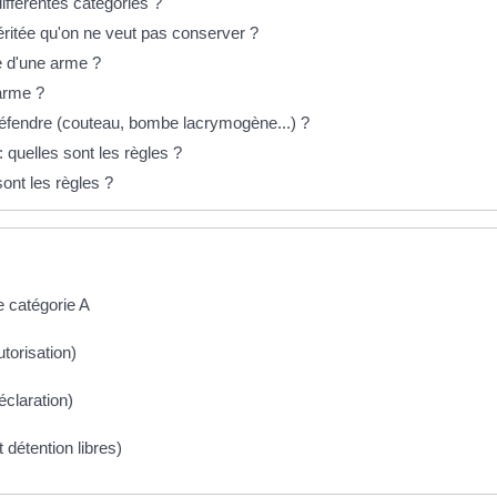
ifférentes catégories ?
éritée qu'on ne veut pas conserver ?
e d'une arme ?
 arme ?
éfendre (couteau, bombe lacrymogène...) ?
: quelles sont les règles ?
ont les règles ?
e catégorie A
torisation)
claration)
 détention libres)