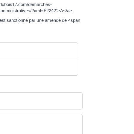
gesdubois17.com/demarches-
-administratives/?xml=F2242">A</a>.
 est sanctionné par une amende de <span