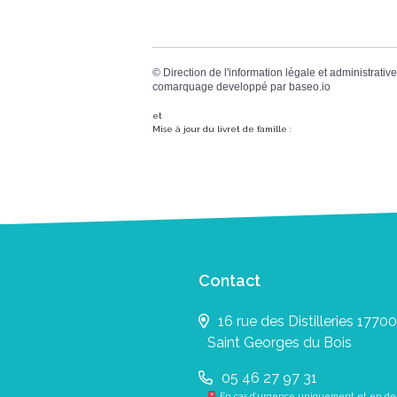
©
Direction de l'information légale et administrative
comarquage developpé par
baseo.io
et
Mise à jour du livret de famille :
Contact
16 rue des Distilleries 17700
Saint Georges du Bois
05 46 27 97 31
En cas d’urgence uniquement et en de