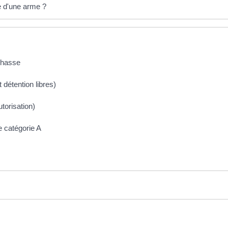
e d'une arme ?
chasse
 détention libres)
torisation)
e catégorie A