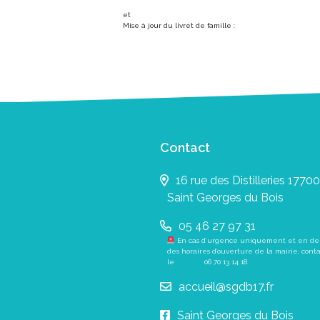
et
Mise à jour du livret de famille :
Contact
16 rue des Distilleries 17700
Saint Georges du Bois
05 46 27 97 31
En cas d’urgence uniquement et en de
des horaires d’ouverture de la mairie, cont
le
06 70 13 14 18
.
accueil@sgdb17.fr
Saint Georges du Bois