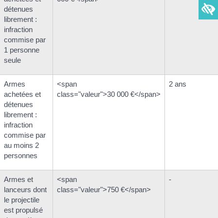
détenues
librement :
infraction
commise par
1 personne
seule
Armes
<span
2 ans
achetées et
class="valeur">30 000 €</span>
détenues
librement :
infraction
commise par
au moins 2
personnes
Armes et
<span
-
lanceurs dont
class="valeur">750 €</span>
le projectile
est propulsé