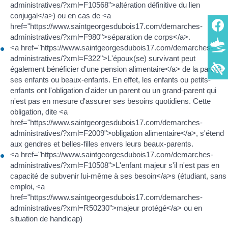
administratives/?xml=F10568">altération définitive du lien
conjugal</a>) ou en cas de <a
href="https://www.saintgeorgesdubois17.com/demarches-
administratives/?xml=F980">séparation de corps</a>.
<a href="https://www.saintgeorgesdubois17.com/demarches-
administratives/?xml=F322">L'époux(se) survivant peut
également bénéficier d'une pension alimentaire</a> de la part de
ses enfants ou beaux-enfants. En effet, les enfants ou petits-
enfants ont l'obligation d'aider un parent ou un grand-parent qui
n'est pas en mesure d'assurer ses besoins quotidiens. Cette
obligation, dite <a
href="https://www.saintgeorgesdubois17.com/demarches-
administratives/?xml=F2009">obligation alimentaire</a>, s'étend
aux gendres et belles-filles envers leurs beaux-parents.
<a href="https://www.saintgeorgesdubois17.com/demarches-
administratives/?xml=F10508">L'enfant majeur s'il n'est pas en
capacité de subvenir lui-même à ses besoin</a>s (étudiant, sans
emploi, <a
href="https://www.saintgeorgesdubois17.com/demarches-
administratives/?xml=R50230">majeur protégé</a> ou en
situation de handicap)