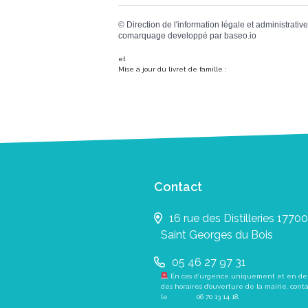
©
Direction de l'information légale et administrative
comarquage developpé par
baseo.io
et
Mise à jour du livret de famille :
Contact
16 rue des Distilleries 17700
Saint Georges du Bois
05 46 27 97 31
En cas d’urgence uniquement et en de
des horaires d’ouverture de la mairie, cont
le
06 70 13 14 18
.