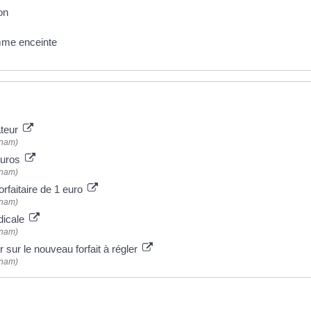
on
mme enceinte
ateur
Cnam)
euros
Cnam)
orfaitaire de 1 euro
Cnam)
dicale
Cnam)
 sur le nouveau forfait à régler
Cnam)