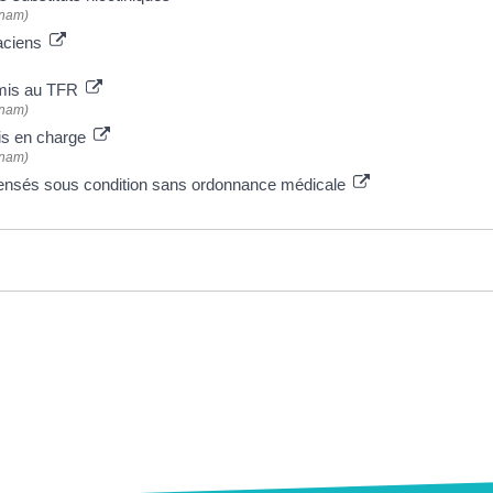
Cnam)
maciens
umis au TFR
Cnam)
ris en charge
Cnam)
spensés sous condition sans ordonnance médicale