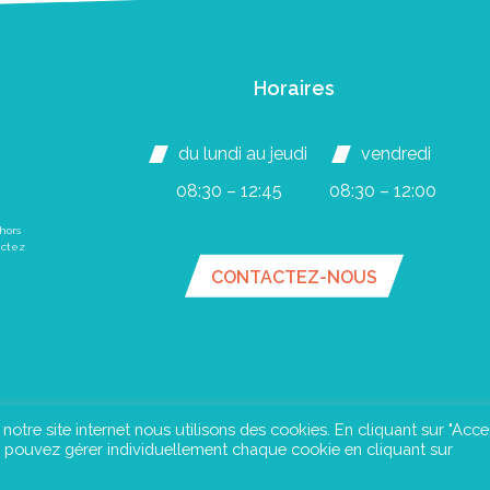
Horaires
du lundi au jeudi
vendredi
08:30 – 12:45
08:30 – 12:00
hors
actez
CONTACTEZ-NOUS
e notre site internet nous utilisons des cookies. En cliquant sur "Acce
us pouvez gérer individuellement chaque cookie en cliquant sur
an du site
Mentions légales
Confidentialité
©Instant Urba