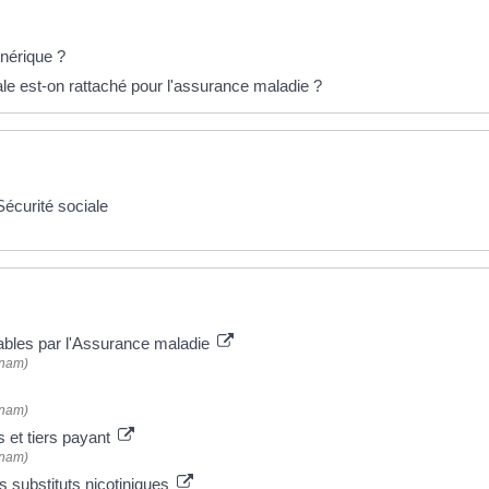
nérique ?
le est-on rattaché pour l'assurance maladie ?
écurité sociale
les par l'Assurance maladie
Cnam)
Cnam)
et tiers payant
Cnam)
s substituts nicotiniques