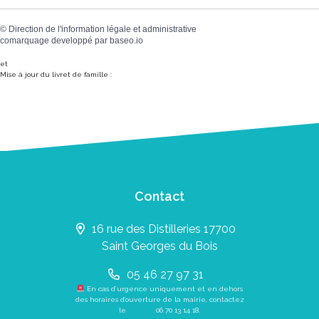
©
Direction de l'information légale et administrative
comarquage developpé par
baseo.io
et
Mise à jour du livret de famille :
Contact
16 rue des Distilleries 17700
Saint Georges du Bois
05 46 27 97 31
En cas d’urgence uniquement et en dehors
des horaires d’ouverture de la mairie, contactez
le
06 70 13 14 18
.