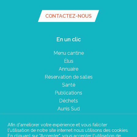
CONTACTEZ-NOUS
En un clic
Menu cantine
Élus
Annuaire
Réservation de salles
Santé
Publications
Déchets
Aunis Sud
Afin d'améliorer votre expérience et vous faliciter
l'utilisation de notre site internet nous utilisons des cookies.
Plan du site
En cliquant sur "Accepter", vous accepter l'utilisation de