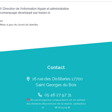
©
Direction de l'information légale et administrative
comarquage developpé par
baseo.io
et
Mise à jour du livret de famille :
Contact
16 rue des Distilleries 17700
Saint Georges du Bois
05 46 27 97 31
En cas d’urgence uniquement et en dehors
des horaires d’ouverture de la mairie, contactez
le
06 70 13 14 18
.