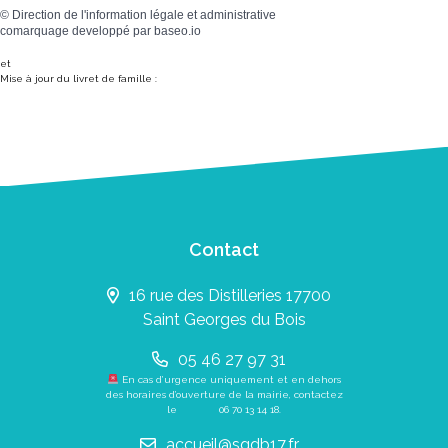
©
Direction de l'information légale et administrative
comarquage developpé par
baseo.io
et
Mise à jour du livret de famille :
Contact
16 rue des Distilleries 17700
Saint Georges du Bois
05 46 27 97 31
En cas d’urgence uniquement et en dehors
des horaires d’ouverture de la mairie, contactez
le
06 70 13 14 18
.
accueil@sgdb17.fr