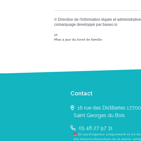
©
Direction de l'information légale et administrative
comarquage developpé par
baseo.io
et
Mise à jour du livret de famille :
Contact
16 rue des Distilleries 17700
Saint Georges du Bois
05 46 27 97 31
En cas d’urgence uniquement et en de
des horaires d’ouverture de la mairie, cont