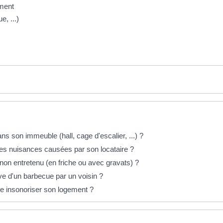
ement
e, ...)
s son immeuble (hall, cage d'escalier, ...) ?
 des nuisances causées par son locataire ?
 non entretenu (en friche ou avec gravats) ?
ive d'un barbecue par un voisin ?
ire insonoriser son logement ?