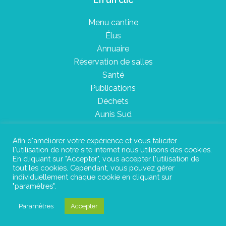
Menu cantine
Élus
Annuaire
Réservation de salles
Santé
Publications
Déchets
Aunis Sud
Afin d'améliorer votre expérience et vous faliciter
l'utilisation de notre site internet nous utilisons des cookies.
Plan du site
En cliquant sur "Accepter", vous accepter l'utilisation de
tout les cookies. Cependant, vous pouvez gérer
Mentions légales
individuellement chaque cookie en cliquant sur
"paramètres".
Confidentialité
Paramètres
Accepter
©Instant Urbain