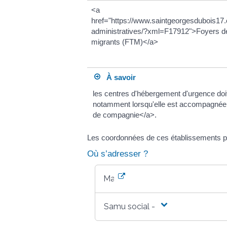
<a
href="https://www.saintgeorgesdubois1
administratives/?xml=F17912">Foyers de 
migrants (FTM)</a>
À savoir
les centres d'hébergement d'urgence doiv
notamment lorsqu'elle est accompagnée
de compagnie</a>.
Les coordonnées de ces établissements p
Où s’adresser ?
Mairie
Samu social - 115