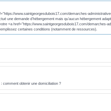
a href="https://www.saintgeorgesdubois17.com/demarches-administrati
ctué une demande d'hébergement mais qu'aucun hébergement adapté à
r votre <a href="https://www.saintgeorgesdubois17.com/demarches-ad
remplissez certaines conditions (notamment de ressources).
 : comment obtenir une domiciliation ?