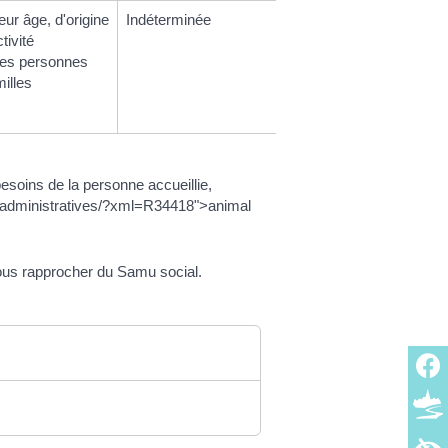
eur âge, d'origine
Indéterminée
tivité
 des personnes
milles
esoins de la personne accueillie,
-administratives/?xml=R34418">animal
ous rapprocher du Samu social.