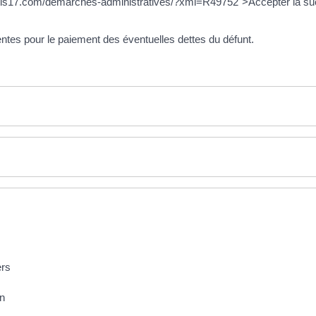
ois17.com/demarches-administratives/?xml=R49752">Accepter la succ
tes pour le paiement des éventuelles dettes du défunt.
ers
on