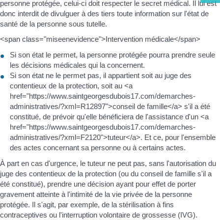
personne protégée, celui-ci doit respecter le secret médical. Il lui est
donc interdit de divulguer à des tiers toute information sur l'état de
santé de la personne sous tutelle.
<span class="miseenevidence">Intervention médicale</span>
Si son état le permet, la personne protégée pourra prendre seule
les décisions médicales qui la concernent.
Si son état ne le permet pas, il appartient soit au juge des
contentieux de la protection, soit au <a
href="https://www.saintgeorgesdubois17.com/demarches-
administratives/?xml=R12897">conseil de famille</a> s'il a été
constitué, de prévoir qu'elle bénéficiera de l'assistance d'un <a
href="https://www.saintgeorgesdubois17.com/demarches-
administratives/?xml=F2120">tuteur</a>. Et ce, pour l'ensemble
des actes concernant sa personne ou à certains actes.
À part en cas d'urgence, le tuteur ne peut pas, sans l'autorisation du
juge des contentieux de la protection (ou du conseil de famille s'il a
été constitué), prendre une décision ayant pour effet de porter
gravement atteinte à l'intimité de la vie privée de la personne
protégée. Il s'agit, par exemple, de la stérilisation à fins
contraceptives ou l'interruption volontaire de grossesse (IVG).