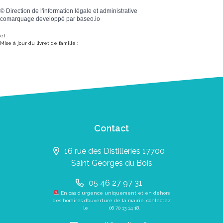
©
Direction de l'information légale et administrative
comarquage developpé par
baseo.io
et
Mise à jour du livret de famille :
Contact
16 rue des Distilleries 17700
Saint Georges du Bois
05 46 27 97 31
En cas d’urgence uniquement et en dehors
des horaires d’ouverture de la mairie, contactez
le
06 70 13 14 18
.