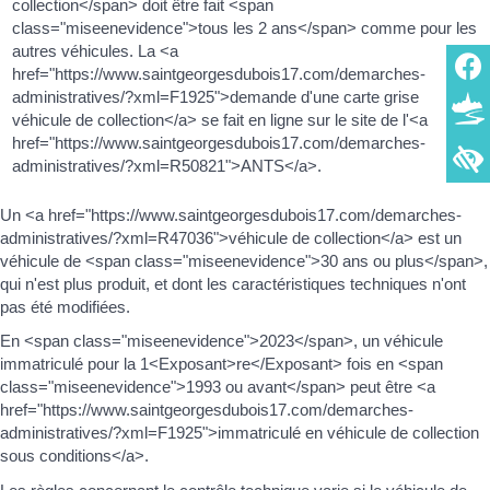
collection</span> doit être fait <span
class="miseenevidence">tous les 2 ans</span> comme pour les
autres véhicules. La <a
href="https://www.saintgeorgesdubois17.com/demarches-
administratives/?xml=F1925">demande d'une carte grise
véhicule de collection</a> se fait en ligne sur le site de l'<a
href="https://www.saintgeorgesdubois17.com/demarches-
administratives/?xml=R50821">ANTS</a>.
Un <a href="https://www.saintgeorgesdubois17.com/demarches-
administratives/?xml=R47036">véhicule de collection</a> est un
véhicule de <span class="miseenevidence">30 ans ou plus</span>,
qui n'est plus produit, et dont les caractéristiques techniques n'ont
pas été modifiées.
En <span class="miseenevidence">2023</span>, un véhicule
immatriculé pour la 1<Exposant>re</Exposant> fois en <span
class="miseenevidence">1993 ou avant</span> peut être <a
href="https://www.saintgeorgesdubois17.com/demarches-
administratives/?xml=F1925">immatriculé en véhicule de collection
sous conditions</a>.