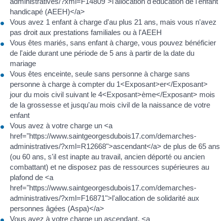
administratives/?xml=F14809">l'allocation d'éducation de l'enfant
handicapé (AEEH)</a>
Vous avez 1 enfant à charge d'au plus 21 ans, mais vous n'avez
pas droit aux prestations familiales ou à l'AEEH
Vous êtes mariés, sans enfant à charge, vous pouvez bénéficier
de l'aide durant une période de 5 ans à partir de la date du
mariage
Vous êtes enceinte, seule sans personne à charge sans
personne à charge à compter du 1<Exposant>er</Exposant>
jour du mois civil suivant le 4<Exposant>ème</Exposant> mois
de la grossesse et jusqu'au mois civil de la naissance de votre
enfant
Vous avez à votre charge un <a
href="https://www.saintgeorgesdubois17.com/demarches-
administratives/?xml=R12668">ascendant</a> de plus de 65 ans
(ou 60 ans, s'il est inapte au travail, ancien déporté ou ancien
combattant) et ne disposez pas de ressources supérieures au
plafond de <a
href="https://www.saintgeorgesdubois17.com/demarches-
administratives/?xml=F16871">l'allocation de solidarité aux
personnes âgées (Aspa)</a>
Vous avez à votre charge un ascendant, <a