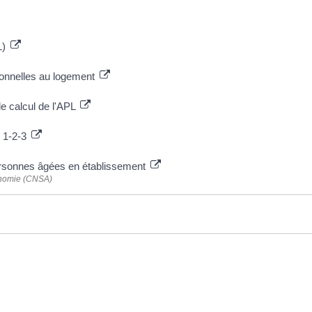
L)
sonnelles au logement
e calcul de l'APL
 1-2-3
ersonnes âgées en établissement
tonomie (CNSA)