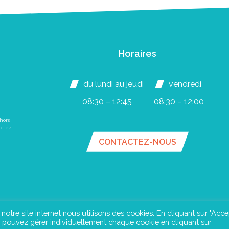
Horaires
du lundi au jeudi
vendredi
08:30 – 12:45
08:30 – 12:00
hors
actez
CONTACTEZ-NOUS
e notre site internet nous utilisons des cookies. En cliquant sur "Acce
us pouvez gérer individuellement chaque cookie en cliquant sur
an du site
Mentions légales
Confidentialité
©Instant Urba