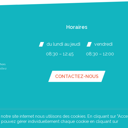
Horaires
du lundi au jeudi
vendredi
08:30 – 12:45
08:30 – 12:00
hors
actez
CONTACTEZ-NOUS
e notre site internet nous utilisons des cookies. En cliquant sur "Acce
us pouvez gérer individuellement chaque cookie en cliquant sur
an du site
Mentions légales
Confidentialité
©Instant Urba