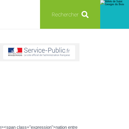
Rechercher
an><span class="expression">nation entre