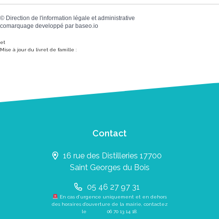
©
Direction de l'information légale et administrative
comarquage developpé par
baseo.io
et
Mise à jour du livret de famille :
Contact
16 rue des Distilleries 17700
Saint Georges du Bois
05 46 27 97 31
En cas d’urgence uniquement et en dehors
des horaires d’ouverture de la mairie, contactez
le
06 70 13 14 18
.