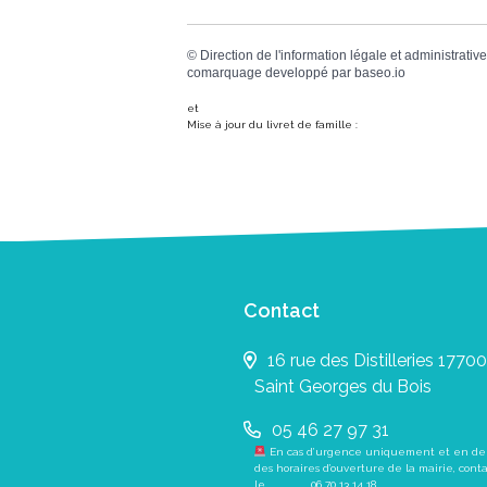
©
Direction de l'information légale et administrative
comarquage developpé par
baseo.io
et
Mise à jour du livret de famille :
Contact
16 rue des Distilleries 17700
Saint Georges du Bois
05 46 27 97 31
En cas d’urgence uniquement et en de
des horaires d’ouverture de la mairie, cont
le
06 70 13 14 18
.