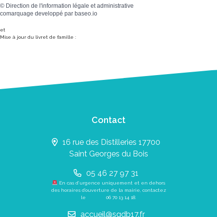
©
Direction de l'information légale et administrative
comarquage developpé par
baseo.io
et
Mise à jour du livret de famille :
Contact
16 rue des Distilleries 17700
Saint Georges du Bois
05 46 27 97 31
En cas d’urgence uniquement et en dehors
des horaires d’ouverture de la mairie, contactez
le
06 70 13 14 18
.
accueil@sgdb17.fr