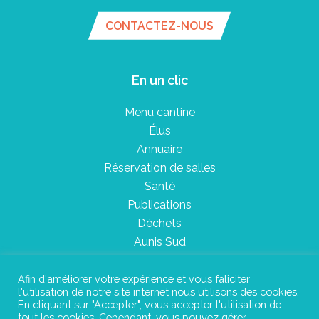
CONTACTEZ-NOUS
En un clic
Menu cantine
Élus
Annuaire
Réservation de salles
Santé
Publications
Déchets
Aunis Sud
Afin d'améliorer votre expérience et vous faliciter
l'utilisation de notre site internet nous utilisons des cookies.
Plan du site
En cliquant sur "Accepter", vous accepter l'utilisation de
tout les cookies. Cependant, vous pouvez gérer