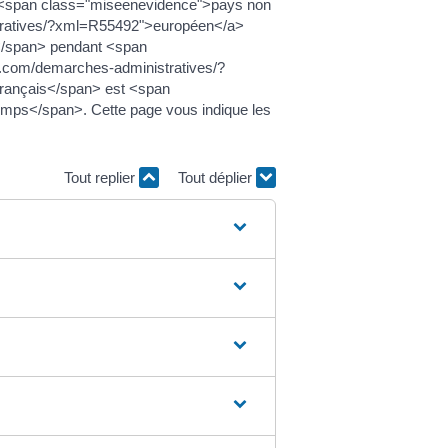
n <span class="miseenevidence">pays non
tratives/?xml=R55492">européen</a>
e</span> pendant <span
17.com/demarches-administratives/?
rançais</span> est <span
mps</span>. Cette page vous indique les
Tout replier
Tout déplier