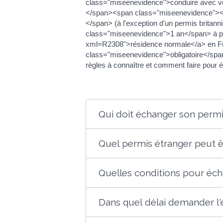
class="miseenevidence">conduire avec vo
</span><span class="miseenevidence"><
</span> (à l'exception d'un permis brita
class="miseenevidence">1 an</span> à par
xml=R2308">résidence normale</a> en Fr
class="miseenevidence">obligatoire</spa
règles à connaître et comment faire pour 
Qui doit échanger son permi
Quel permis étranger peut ê
Quelles conditions pour éch
Dans quel délai demander l'