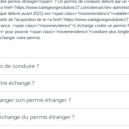
tre permis étranger</span> ? Un permis de conduire délivré par u
a href="https://www.saintgeorgesdubois17.com/demarches-adminis
nnique délivré avant 2021) est <span class="miseenevidence">valabl
tir de l'acquisition de la <a href="https://www.saintgeorgesdubois
ance. <span class="miseenevidence">L'échange contre un permis f
n> pour pouvoir <span class="miseenevidence">conduire plus longte
échanger votre permis.
s de conduire ?
tre échangé ?
anger son permis étranger ?
échange du permis étranger ?