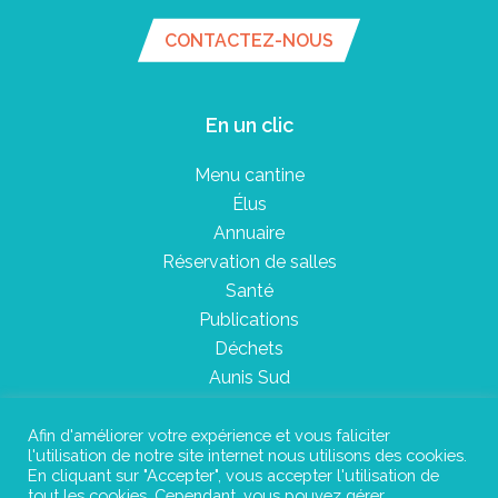
CONTACTEZ-NOUS
En un clic
Menu cantine
Élus
Annuaire
Réservation de salles
Santé
Publications
Déchets
Aunis Sud
Afin d'améliorer votre expérience et vous faliciter
l'utilisation de notre site internet nous utilisons des cookies.
Plan du site
En cliquant sur "Accepter", vous accepter l'utilisation de
tout les cookies. Cependant, vous pouvez gérer