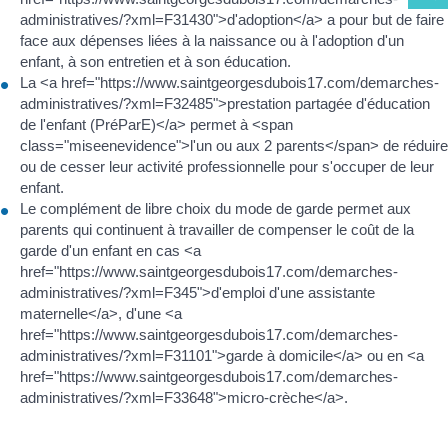
administratives/?xml=F31430">d'adoption</a> a pour but de faire
face aux dépenses liées à la naissance ou à l'adoption d'un
enfant, à son entretien et à son éducation.
La <a href="https://www.saintgeorgesdubois17.com/demarches-
administratives/?xml=F32485">prestation partagée d'éducation
de l'enfant (PréParE)</a> permet à <span
class="miseenevidence">l'un ou aux 2 parents</span> de réduire
ou de cesser leur activité professionnelle pour s'occuper de leur
enfant.
Le complément de libre choix du mode de garde permet aux
parents qui continuent à travailler de compenser le coût de la
garde d'un enfant en cas <a
href="https://www.saintgeorgesdubois17.com/demarches-
administratives/?xml=F345">d'emploi d'une assistante
maternelle</a>, d'une <a
href="https://www.saintgeorgesdubois17.com/demarches-
administratives/?xml=F31101">garde à domicile</a> ou en <a
href="https://www.saintgeorgesdubois17.com/demarches-
administratives/?xml=F33648">micro-crèche</a>.