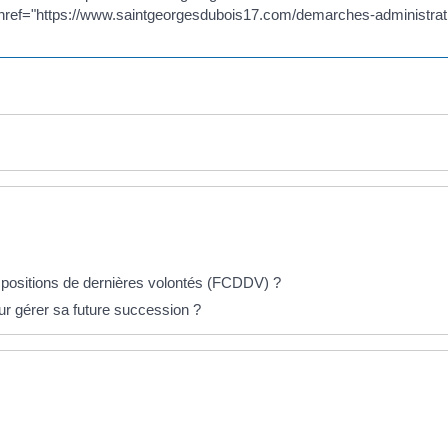
href="https://www.saintgeorgesdubois17.com/demarches-administra
dispositions de dernières volontés (FCDDV) ?
r gérer sa future succession ?