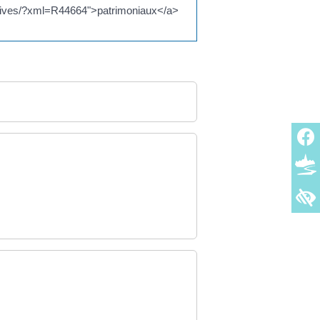
tives/?xml=R44664">patrimoniaux</a>