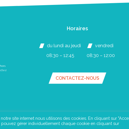
Horaires
du lundi au jeudi
vendredi
08:30 – 12:45
08:30 – 12:00
hors
actez
CONTACTEZ-NOUS
e notre site internet nous utilisons des cookies. En cliquant sur "Acce
us pouvez gérer individuellement chaque cookie en cliquant sur
an du site
Mentions légales
Confidentialité
©Instant Urba