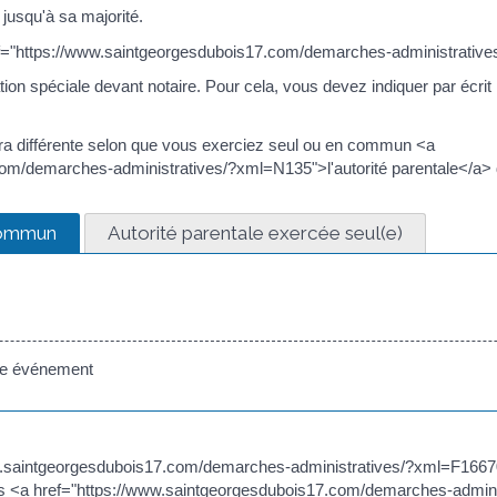
 jusqu'à sa majorité.
ref="https://www.saintgeorgesdubois17.com/demarches-administrati
tion spéciale devant notaire. Pour cela, vous devez indiquer par écri
era différente selon que vous exerciez seul ou en commun <a
om/demarches-administratives/?xml=N135">l'autorité parentale</a> d
commun
Autorité parentale exercée seul(e)
me événement
w.saintgeorgesdubois17.com/demarches-administratives/?xml=F16670
êts <a href="https://www.saintgeorgesdubois17.com/demarches-admini