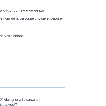
ves/?xml=F770">testament</a>.
t le nom de la personne choisie et déposer
e votre enfant.
">désigner à l'avance un
stratives/?