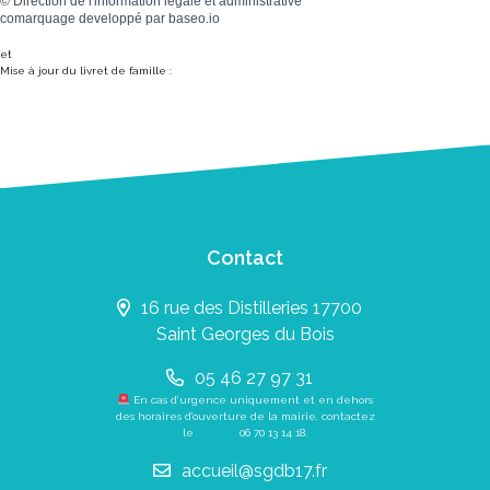
©
Direction de l'information légale et administrative
comarquage developpé par
baseo.io
et
Mise à jour du livret de famille :
Contact
16 rue des Distilleries 17700
Saint Georges du Bois
05 46 27 97 31
En cas d’urgence uniquement et en dehors
des horaires d’ouverture de la mairie, contactez
le
06 70 13 14 18
.
accueil@sgdb17.fr