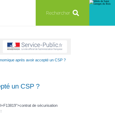
Rechercher
onomique après avoir accepté un CSP ?
epté un CSP ?
l=F13819">contrat de sécurisation
: