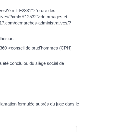
ves/?xml=F2831">l'ordre des
ratives/?xml=R12532">dommages et
is17.com/demarches-administratives/?
hésion.
2360">conseil de prud'hommes (CPH)
l a été conclu ou du siège social de
lamation formulée auprès du juge dans le