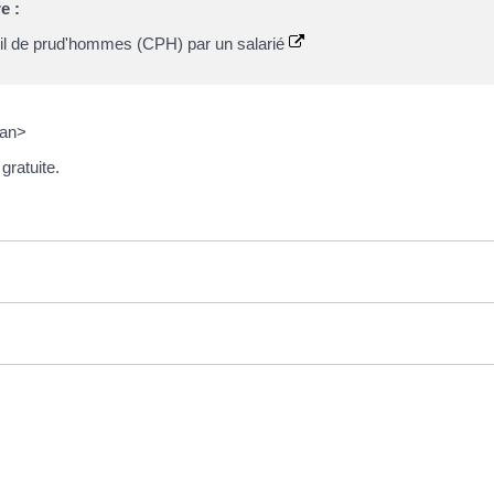
e :
seil de prud'hommes (CPH) par un salarié
pan>
gratuite.