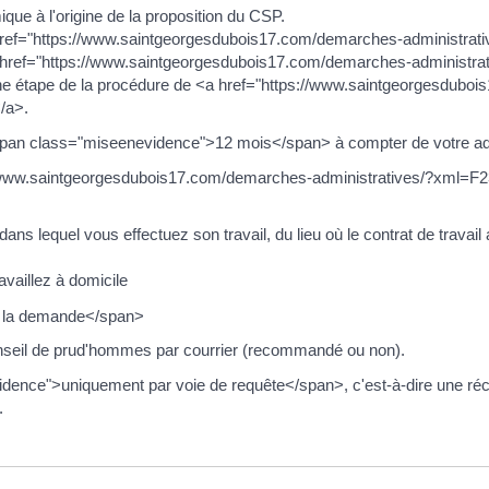
ue à l'origine de la proposition du CSP.
ref="https://www.saintgeorgesdubois17.com/demarches-administrati
a href="https://www.saintgeorgesdubois17.com/demarches-administ
une étape de la procédure de <a href="https://www.saintgeorgesdubo
/a>.
span class="miseenevidence">12 mois</span> à compter de votre ad
//www.saintgeorgesdubois17.com/demarches-administratives/?xml=F
 dans lequel vous effectuez son travail, du lieu où le contrat de travai
ravaillez à domicile
 la demande</span>
nseil de prud'hommes par courrier (recommandé ou non).
dence">uniquement par voie de requête</span>, c'est-à-dire une réc
.