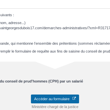
uivants :
om, adresse...)
.saintgeorgesdubois17.com/demarches-administratives/?xml=R31717
mande, qui mentionne l'ensemble des prétentions (sommes réclamé
 remplir le formulaire de requête aux fins de saisine du conseil de p
 du conseil de prud'hommes (CPH) par un salarié
Accéder au formulaire
Ministère chargé de la justice