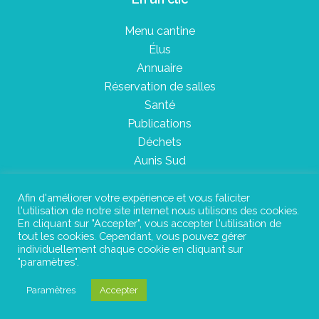
Menu cantine
Élus
Annuaire
Réservation de salles
Santé
Publications
Déchets
Aunis Sud
Afin d'améliorer votre expérience et vous faliciter
l'utilisation de notre site internet nous utilisons des cookies.
Plan du site
En cliquant sur "Accepter", vous accepter l'utilisation de
tout les cookies. Cependant, vous pouvez gérer
Mentions légales
individuellement chaque cookie en cliquant sur
"paramètres".
Confidentialité
Paramètres
Accepter
©Instant Urbain