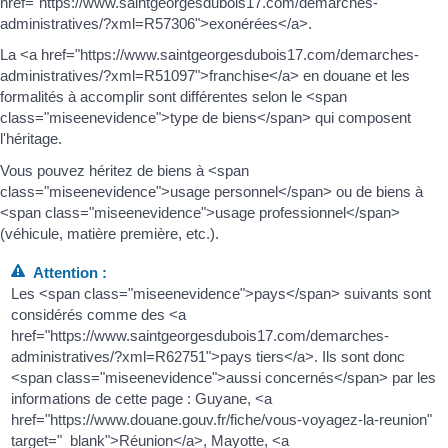
href="https://www.saintgeorgesdubois17.com/demarches-
administratives/?xml=R57306">exonérées</a>.
La <a href="https://www.saintgeorgesdubois17.com/demarches-
administratives/?xml=R51097">franchise</a> en douane et les
formalités à accomplir sont différentes selon le <span
class="miseenevidence">type de biens</span> qui composent
l'héritage.
Vous pouvez héritez de biens à <span
class="miseenevidence">usage personnel</span> ou de biens à
<span class="miseenevidence">usage professionnel</span>
(véhicule, matière première, etc.).
Attention :
Les <span class="miseenevidence">pays</span> suivants sont
considérés comme des <a
href="https://www.saintgeorgesdubois17.com/demarches-
administratives/?xml=R62751">pays tiers</a>. Ils sont donc
<span class="miseenevidence">aussi concernés</span> par les
informations de cette page : Guyane, <a
href="https://www.douane.gouv.fr/fiche/vous-voyagez-la-reunion"
target="_blank">Réunion</a>, Mayotte, <a