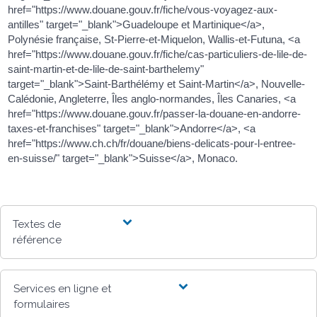
href="https://www.douane.gouv.fr/fiche/vous-voyagez-aux-
antilles" target="_blank">Guadeloupe et Martinique</a>,
Polynésie française, St-Pierre-et-Miquelon, Wallis-et-Futuna, <a
href="https://www.douane.gouv.fr/fiche/cas-particuliers-de-lile-de-
saint-martin-et-de-lile-de-saint-barthelemy"
target="_blank">Saint-Barthélémy et Saint-Martin</a>, Nouvelle-
Calédonie, Angleterre, Îles anglo-normandes, Îles Canaries, <a
href="https://www.douane.gouv.fr/passer-la-douane-en-andorre-
taxes-et-franchises" target="_blank">Andorre</a>, <a
href="https://www.ch.ch/fr/douane/biens-delicats-pour-l-entree-
en-suisse/" target="_blank">Suisse</a>, Monaco.
Textes de
référence
Services en ligne et
formulaires