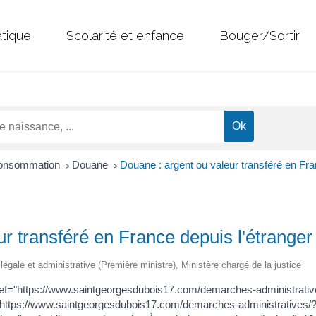
atique
Scolarité et enfance
Bouger/Sortir
 Consommation
Douane
Douane : argent ou valeur transféré en Fra
>
>
r transféré en France depuis l'étranger
n légale et administrative (Première ministre), Ministère chargé de la justice
ref="https://www.saintgeorgesdubois17.com/demarches-administrativ
ef="https://www.saintgeorgesdubois17.com/demarches-administrative