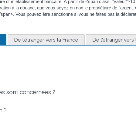
iaire d'un établissement bancaire. À partir de <span class="valeur">1
tion à la douane, que vous soyez on non le propriétaire de l'argent. C
an>. Vous pouvez être sanctionné si vous ne faites pas la déclaratio
De l'étranger vers la France
De l'étranger vers 
?
res sont concernées ?
n ?