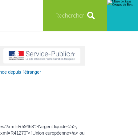
Rechercher
nce depuis l'étranger
es/?xml=R59463">l'argent liquide</a>,
s/?xml=R41270">l'Union européenne</a> ou