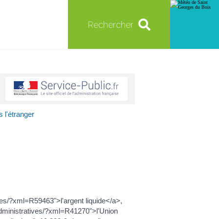
Rechercher
 l'étranger
es/?xml=R59463">l'argent liquide</a>,
administratives/?xml=R41270">l'Union