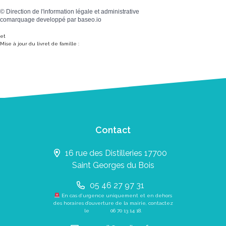
©
Direction de l'information légale et administrative
comarquage developpé par
baseo.io
et
Mise à jour du livret de famille :
Contact
16 rue des Distilleries 17700
Saint Georges du Bois
05 46 27 97 31
En cas d’urgence uniquement et en dehors
des horaires d’ouverture de la mairie, contactez
le
06 70 13 14 18
.