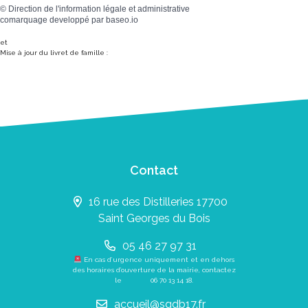
©
Direction de l'information légale et administrative
comarquage developpé par
baseo.io
et
Mise à jour du livret de famille :
Contact
16 rue des Distilleries 17700
Saint Georges du Bois
05 46 27 97 31
En cas d’urgence uniquement et en dehors
des horaires d’ouverture de la mairie, contactez
le
06 70 13 14 18
.
accueil@sgdb17.fr