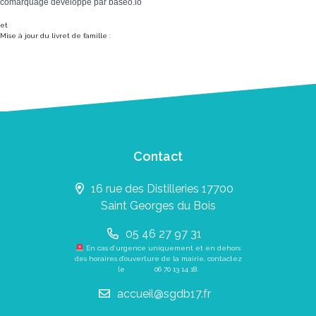
comarquage developpé par
baseo.io
et
Mise à jour du livret de famille :
Contact
16 rue des Distilleries 17700
Saint Georges du Bois
05 46 27 97 31
En cas d’urgence uniquement et en dehors
des horaires d’ouverture de la mairie, contactez
le
06 70 13 14 18
.
accueil@sgdb17.fr