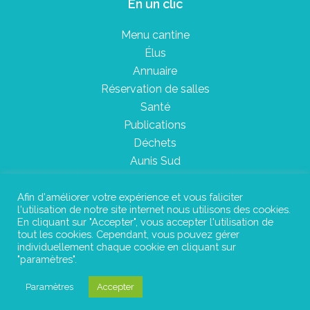
En un clic
Menu cantine
Élus
Annuaire
Réservation de salles
Santé
Publications
Déchets
Aunis Sud
Afin d'améliorer votre expérience et vous faliciter
l'utilisation de notre site internet nous utilisons des cookies.
Plan du site
En cliquant sur "Accepter", vous accepter l'utilisation de
tout les cookies. Cependant, vous pouvez gérer
Mentions légales
individuellement chaque cookie en cliquant sur
"paramètres".
Confidentialité
Paramètres
Accepter
©Instant Urbain