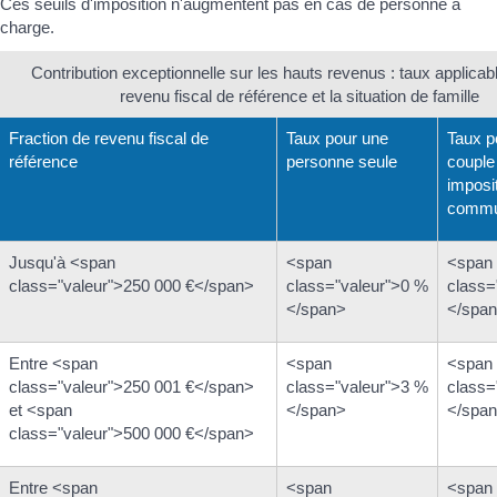
Ces seuils d'imposition n'augmentent pas en cas de personne à
charge.
Contribution exceptionnelle sur les hauts revenus : taux applicabl
revenu fiscal de référence et la situation de famille
Fraction de revenu fiscal de
Taux pour une
Taux p
référence
personne seule
couple
imposi
comm
Jusqu'à <span
<span
<span
class="valeur">250 000 €</span>
class="valeur">0 %
class=
</span>
</spa
Entre <span
<span
<span
class="valeur">250 001 €</span>
class="valeur">3 %
class=
et <span
</span>
</spa
class="valeur">500 000 €</span>
Entre <span
<span
<span