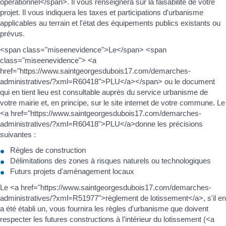
opérationnel</span>. Il vous renseignera sur la faisabilité de votre
projet. Il vous indiquera les taxes et participations d'urbanisme
applicables au terrain et l'état des équipements publics existants ou
prévus.
<span class="miseenevidence">Le</span> <span
class="miseenevidence"> <a
href="https://www.saintgeorgesdubois17.com/demarches-
administratives/?xml=R60418">PLU</a></span> ou le document
qui en tient lieu est consultable auprès du service urbanisme de
votre mairie et, en principe, sur le site internet de votre commune. Le
<a href="https://www.saintgeorgesdubois17.com/demarches-
administratives/?xml=R60418">PLU</a>donne les précisions
suivantes :
Règles de construction
Délimitations des zones à risques naturels ou technologiques
Futurs projets d'aménagement locaux
Le <a href="https://www.saintgeorgesdubois17.com/demarches-
administratives/?xml=R51977">règlement de lotissement</a>, s'il en
a été établi un, vous fournira les règles d'urbanisme que doivent
respecter les futures constructions à l'intérieur du lotissement (<a