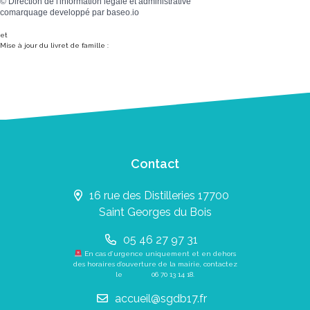
©
Direction de l'information légale et administrative
comarquage developpé par
baseo.io
et
Mise à jour du livret de famille :
Contact
16 rue des Distilleries 17700
Saint Georges du Bois
05 46 27 97 31
En cas d’urgence uniquement et en dehors
des horaires d’ouverture de la mairie, contactez
le
06 70 13 14 18
.
accueil@sgdb17.fr