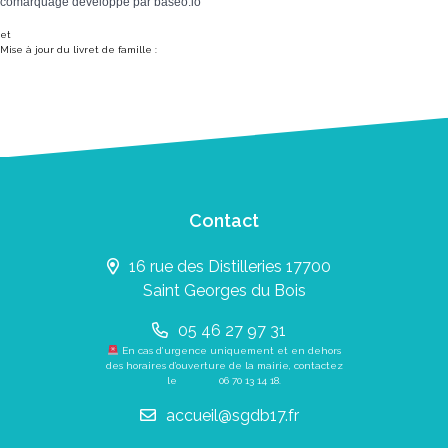
comarquage developpé par
baseo.io
et
Mise à jour du livret de famille :
Contact
16 rue des Distilleries 17700
Saint Georges du Bois
05 46 27 97 31
En cas d’urgence uniquement et en dehors
des horaires d’ouverture de la mairie, contactez
le
06 70 13 14 18
.
accueil@sgdb17.fr