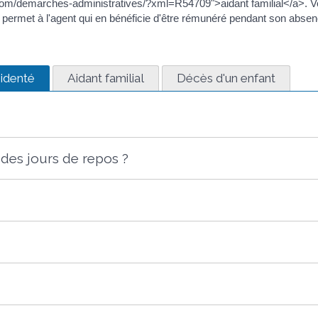
om/demarches-administratives/?xml=R54709">aidant familial</a>. Vo
n permet à l'agent qui en bénéficie d'être rémunéré pendant son absen
identé
Aidant familial
Décès d'un enfant
 des jours de repos ?