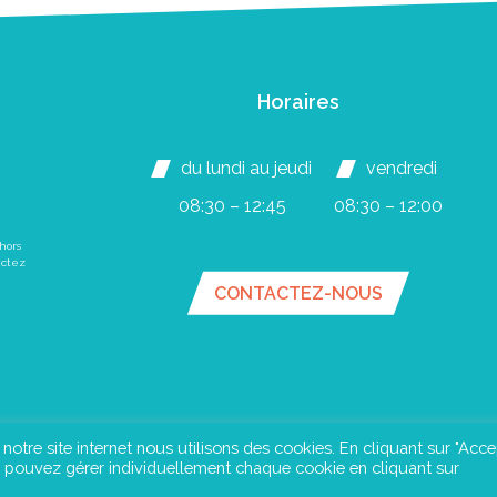
Horaires
du lundi au jeudi
vendredi
08:30 – 12:45
08:30 – 12:00
hors
actez
CONTACTEZ-NOUS
e notre site internet nous utilisons des cookies. En cliquant sur "Acce
us pouvez gérer individuellement chaque cookie en cliquant sur
an du site
Mentions légales
Confidentialité
©Instant Urba